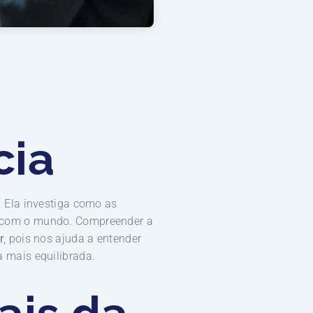
cia
 Ela investiga como as
 com o mundo. Compreender a
r
, pois nos ajuda a entender
 mais equilibrada.
ais da