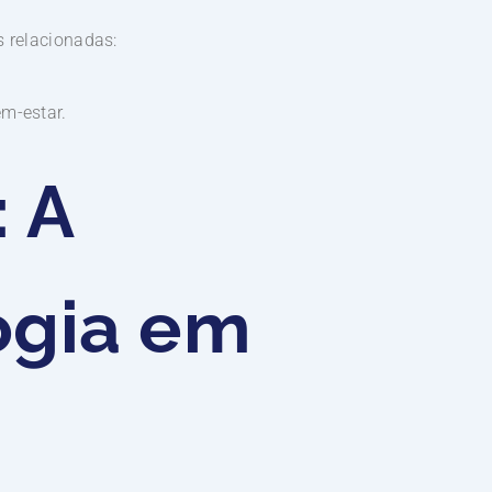
s relacionadas:
m-estar.
: A
ogia em