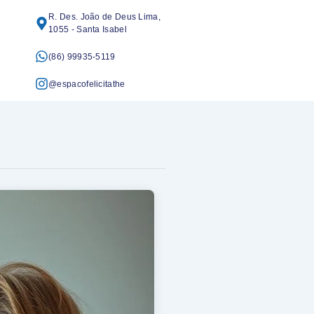
R. Des. João de Deus Lima,
1055 - Santa Isabel
(86) 99935-5119
@espacofelicitathe