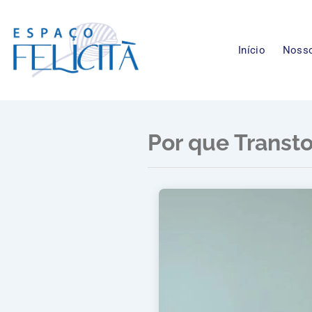
Ir
para
o
Início
Nosso
conteúdo
Por que Transt