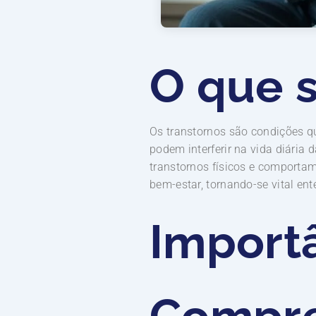
O que 
Os transtornos são condições q
podem interferir na vida diária 
transtornos físicos e comport
bem-estar, tornando-se vital e
Import
Compre