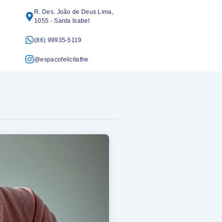
R. Des. João de Deus Lima,
1055 - Santa Isabel
(86) 99935-5119
@espacofelicitathe