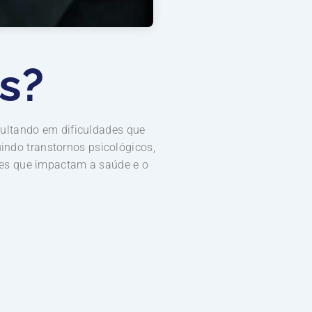
s?
ultando em dificuldades que
uindo transtornos psicológicos,
ões que impactam a saúde e o