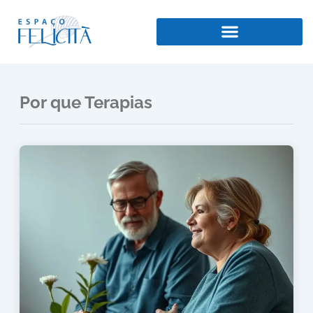
Ir
para
o
conteúdo
Por que Terapias