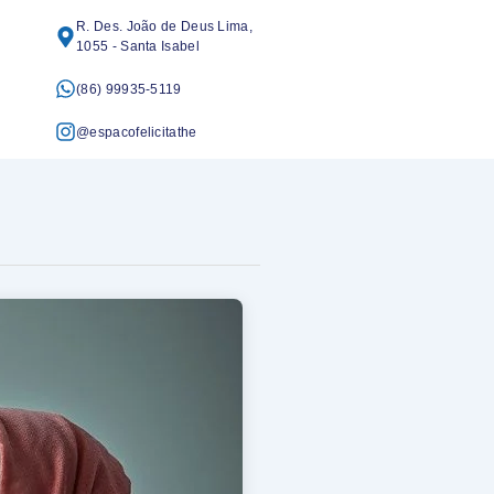
R. Des. João de Deus Lima,
1055 - Santa Isabel
(86) 99935-5119
@espacofelicitathe