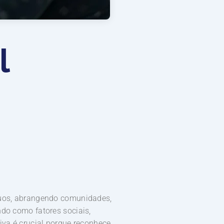
l
íduos, abrangendo comunidades,
ndo como fatores sociais,
iva é crucial porque reconhece