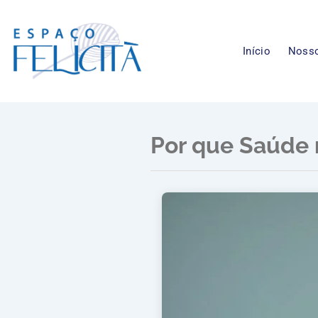
Ir
para
o
Início
Nosso
conteúdo
Por que Saúde 