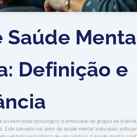
e Saúde Menta
a: Definição e
ância
-se ao bem-estar psicológico e emocional de grupos de indiv
s. Este conceito vai além da saúde mental individual, enfoca
iam o estado psicológico de um coletivo. A saúde mental colet