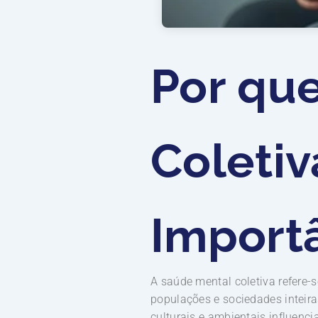
Por qu
Coletiv
Import
A saúde mental coletiva refere
populações e sociedades inteira
culturais e ambientais influenc