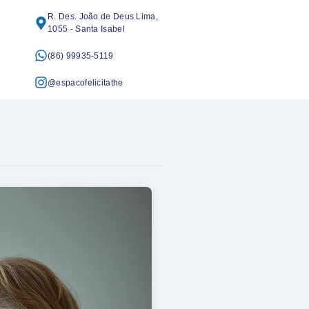
R. Des. João de Deus Lima,
1055 - Santa Isabel
(86) 99935-5119
@espacofelicitathe