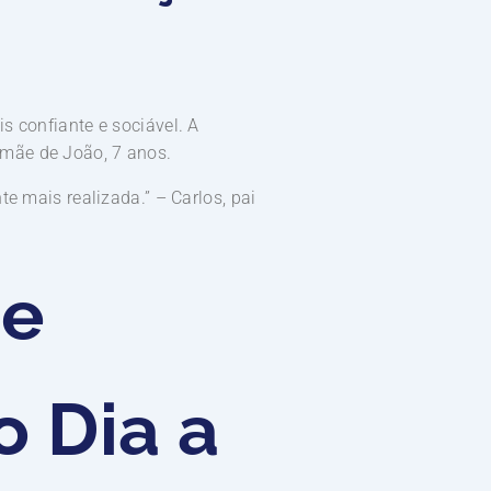
s confiante e sociável. A
 mãe de João, 7 anos.
e mais realizada.” – Carlos, pai
de
 Dia a