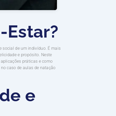
-Estar?
e social de um indivíduo. É mais
licidade e propósito. Neste
, aplicações práticas e como
o no caso de aulas de natação
úde e